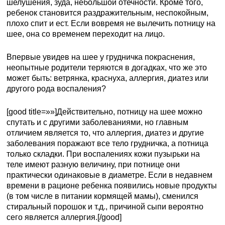
шелушения, зуда, небольшой отечности. Кроме того,
ребенок становится раздражительным, неспокойным,
плохо спит и ест. Если вовремя не вылечить потницу на
шее, она со временем переходит на лицо.
Впервые увидев на шее у грудничка покраснения,
неопытные родители теряются в догадках, что же это
может быть: ветрянка, краснуха, аллергия, диатез или
другого рода воспаления?
[good title=»»]Действительно, потницу на шее можно
спутать и с другими заболеваниями, но главным
отличием является то, что аллергия, диатез и другие
заболевания поражают все тело грудничка, а потница
только складки. При воспалениях кожи пузырьки на
теле имеют разную величину, при потнице они
практически одинаковые в диаметре. Если в недавнем
времени в рационе ребенка появились новые продукты
(в том числе в питании кормящей мамы), сменился
стиральный порошок и т.д., причиной сыпи вероятно
сего является аллергия.[/good]